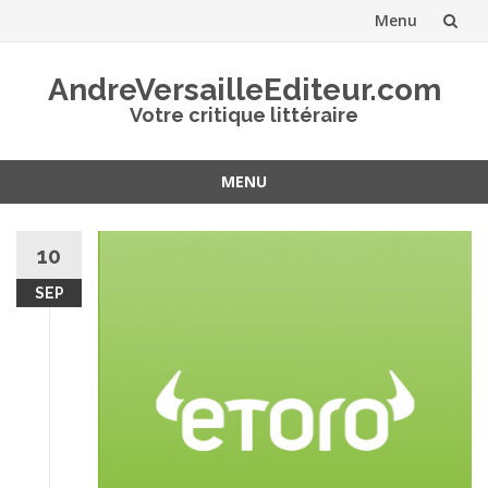
Menu
Aller
AndreVersailleEditeur.com
au
Votre critique littéraire
contenu
MENU
Aller
au
10
contenu
SEP