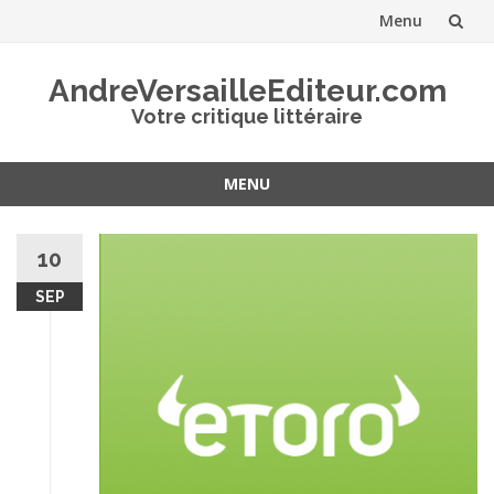
Menu
Aller
AndreVersailleEditeur.com
au
Votre critique littéraire
contenu
MENU
Aller
au
10
contenu
SEP