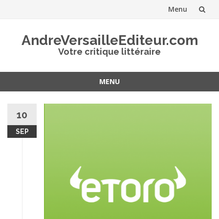
Menu
Aller
AndreVersailleEditeur.com
au
Votre critique littéraire
contenu
MENU
Aller
au
10
contenu
SEP